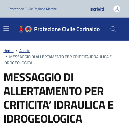
Vai ai contenuti
Vai al footer
Iscriviti
Protezione Civile Regione Marche
Protezione Civile Corinaldo
Home
/
Allerte
/
MESSAGGIO DI ALLERTAMENTO PER CRITICITA’ IDRAULICA E
IDROGEOLOGICA
MESSAGGIO DI
ALLERTAMENTO PER
CRITICITA’ IDRAULICA E
IDROGEOLOGICA